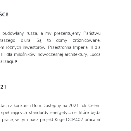
CI!
n budowlany rusza, a my prezentujemy Państwu
 naszego biura. Są to domy zróżnicowane,
 różnych inwestorów. Przestronna Imperia III dla
 III dla miłośników nowoczesnej architektury, Lucca
lizacji.
021
ektach z konkursu Dom Dostępny na 2021 rok. Celem
spełniających standardy energetyczne, które będa
 prace, w tym nasz projekt Koge DCP402 praca nr