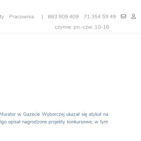
ty
Pracownia
|
883 909 409
71 354 59 49
czynne: pn.-czw. 10-16
rator w Gazecie Wyborczej ukazał się atykuł na
go opisał nagrodzone projekty konkursowe, w tym