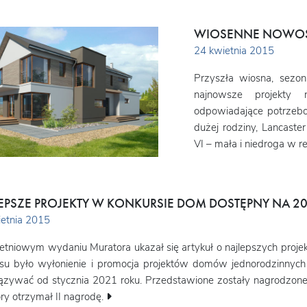
WIOSENNE NOWOŚ
24 kwietnia 2015
Przyszła wiosna, sezo
najnowsze projekty
odpowiadające potrzebom
dużej rodziny, Lancaster
VI – mała i niedroga w rea
EPSZE PROJEKTY W KONKURSIE DOM DOSTĘPNY NA 2
etnia 2015
tniowym wydaniu Muratora ukazał się artykuł o najlepszych proj
su było wyłonienie i promocja projektów domów jednorodzinnych 
zywać od stycznia 2021 roku. Przedstawione zostały nagrodzone
óry otrzymał II nagrodę.