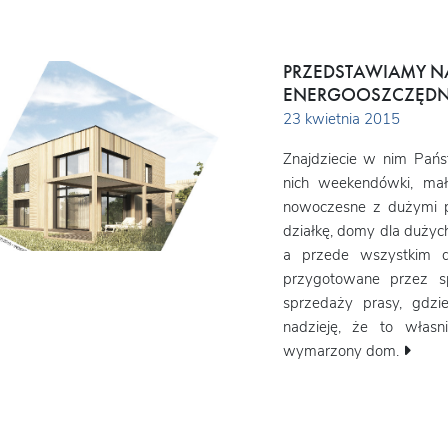
PRZEDSTAWIAMY N
ENERGOOSZCZĘDN
23 kwietnia 2015
Znajdziecie w nim Pańs
nich weekendówki, małe
nowoczesne z dużymi p
działkę, domy dla dużyc
a przede wszystkim d
przygotowane przez s
sprzedaży prasy, gdz
nadzieję, że to własn
wymarzony dom.