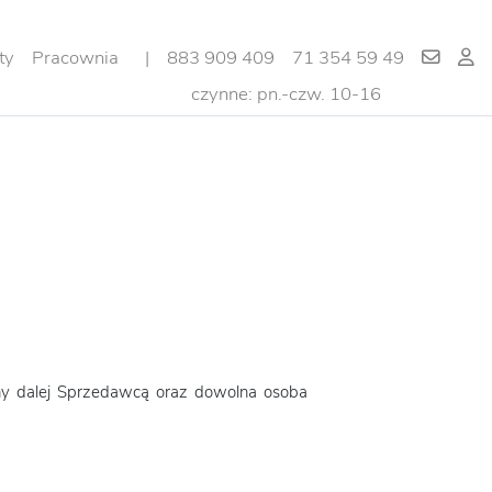
ty
Pracownia
|
883 909 409
71 354 59 49
czynne: pn.-czw. 10-16
any dalej Sprzedawcą oraz dowolna osoba