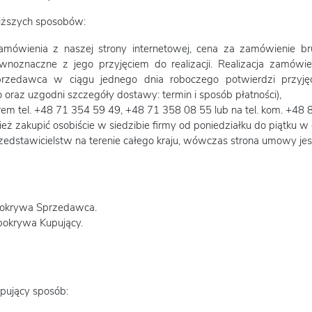
iższych sposobów:
amówienia z naszej strony internetowej, cena za zamówienie br
ównoznaczne z jego przyjęciem do realizacji. Realizacja zamówie
przedawca w ciągu jednego dnia roboczego potwierdzi przyjęc
o oraz uzgodni szczegóły dostawy: termin i sposób płatności),
em tel. +48 71 354 59 49, +48 71 358 08 55 lub na tel. kom. +48
ż zakupić osobiście w siedzibie firmy od poniedziałku do piątku w
dstawicielstw na terenie całego kraju, wówczas strona umowy jes
 pokrywa Sprzedawca.
pokrywa Kupujący.
pujący sposób: