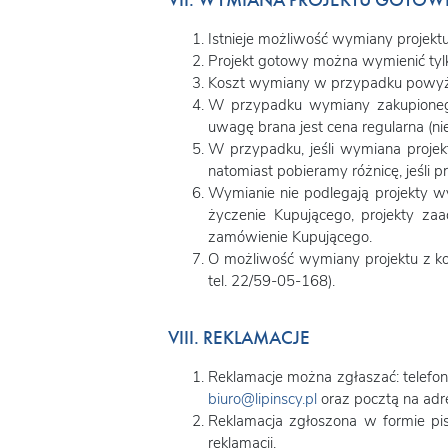
VII. WYMIANA PROJEKTU GOTOW
Istnieje możliwość wymiany projekt
Projekt gotowy można wymienić tylk
Koszt wymiany w przypadku powyżej
W przypadku wymiany zakupionego
uwagę brana jest cena regularna (ni
W przypadku, jeśli wymiana projek
natomiast pobieramy różnicę, jeśli 
Wymianie nie podlegają projekty w
życzenie Kupującego, projekty za
zamówienie Kupującego.
O możliwość wymiany projektu z kol
tel. 22/59-05-168).
VIII. REKLAMACJE
Reklamacje można zgłaszać: telefoni
biuro@lipinscy.pl
oraz pocztą na adre
Reklamacja zgłoszona w formie pis
reklamacji.