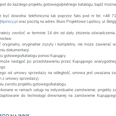
jest do każdego projektu gotowego/płatnego katalogu, bądź można 
e być dowolna: telefoniczna lub poprzez faks pod nr tel. +48
lipinscy.pl
oraz pocztą na adres: Biuro Projektowe Lipińscy, ul. Bel
należy zwrócić w terminie 14 dni od daty złożenia oświadczenia,
Wrocław.
oryginalny, oryginalnie zszyty i kompletny, nie może zawierać 
niu dokumentacji.
tu gotowego/katalogu ponosi Kupujący.
 może nastąpić po przedstawieniu przez Kupującego wiarygodneg
ego.
cego od umowy sprzedaży na odległość, umowa jest uważana za n
h z umowy sprzedaży).
iu zwrotu projektu gotowego/katalogu.
ykonane w ramach usługi na indywidualne zamówienie, projekty z
adaptowane do technologii drewnianej na zamówienie Kupująceg