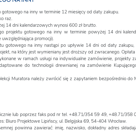
EGO NA INNY
u gotowego na inny w terminie 12 miesięcy od daty zakupu.
o raz.
 14 dni kalendarzowych wynosi 600 zł brutto.
 projektu gotowego na inny w terminie powyżej 14 dni kalend
e uwzględniająca promocji).
tu gotowego na inny nastąpi po upływie 14 dni od daty zakupu, 
projekt, na który jest wymieniany jest droższy od zwracanego. Opłat
ykonane w ramach usługi na indywidualne zamówienie, projekty z
adaptowane do technologii drewnianej na zamówienie Kupująceg
ekcji Muratora należy zwrócić się z zapytaniem bezpośrednio do M
cznie lub poprzez faks pod nr tel. +48.71/354 59 49, +48.71/358 0
s: Biuro Projektowe Lipińscy, ul. Belgijska 69, 54-404 Wrocław.
emnej powinna zawierać: imię, nazwisko, dokładny adres składaj