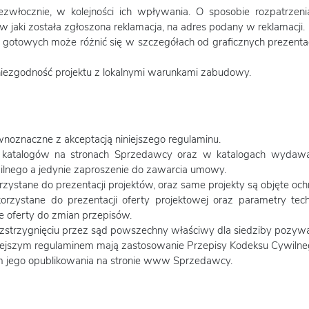
zwłocznie, w kolejności ich wpływania. O sposobie rozpatrzenia
 jaki została zgłoszona reklamacja, na adres podany w reklamacji.
gotowych może różnić się w szczegółach od graficznych prezentacj
niezgodność projektu z lokalnymi warunkami zabudowy.
noznaczne z akceptacją niniejszego regulaminu.
i katalogów na stronach Sprzedawcy oraz w katalogach wydawa
lnego a jedynie zaproszenie do zawarcia umowy.
zystane do prezentacji projektów, oraz same projekty są objęte oc
orzystane do prezentacji oferty projektowej oraz parametry tec
e oferty do zmian przepisów.
strzygnięciu przez sąd powszechny właściwy dla siedziby pozywa
iejszym regulaminem mają zastosowanie Przepisy Kodeksu Cywilne
em jego opublikowania na stronie www Sprzedawcy.