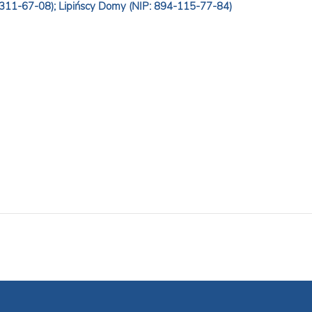
-311-67-08); Lipińscy Domy (NIP: 894-115-77-84)