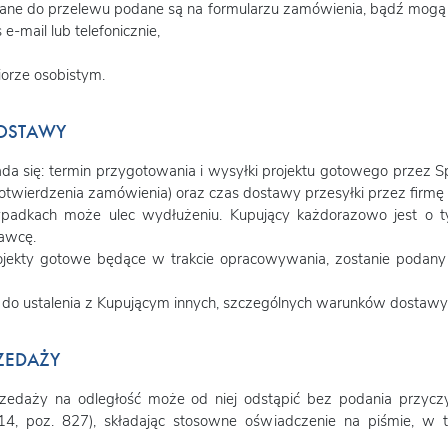
ane do przelewu podane są na formularzu zamówienia, bądź mogą 
-mail lub telefonicznie,
iorze osobistym.
DOSTAWY
łada się: termin przygotowania i wysyłki projektu gotowego przez
twierdzenia zamówienia) oraz czas dostawy przesyłki przez firmę k
rzypadkach może ulec wydłużeniu. Kupujący każdorazowo jest o 
awcę.
rojekty gotowe będące w trakcie opracowywania, zostanie podany
do ustalenia z Kupującym innych, szczególnych warunków dostawy i
ZEDAŻY
rzedaży na odległość może od niej odstąpić bez podania przy
4, poz. 827), składając stosowne oświadczenie na piśmie, w 