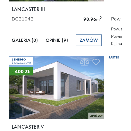
LANCASTER III
2
DCB104B
Powierzch
98.96m
Pow. zabu
Powierzchn
GALERIA (0)
OPINIE
(9)
ZAMÓW
Kąt nachyl
PARTER
ENERGO
PROJEKT
OSZCZĘDNY
- 400 ZŁ
LANCASTER V