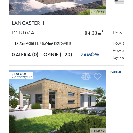
LANCASTER II
2
DCB104A
Powierzch
84.33m
+
garaż +
kotłownia
Pow. zabu
17.72m²
6.74m²
Powierzchn
GALERIA (0)
OPINIE
(123)
ZAMÓW
Kąt nachyl
PARTER
ENERGO
PROJEKT
OSZCZĘDNY