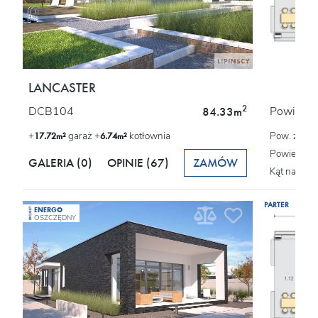
LANCASTER
2
DCB104
Powierzch
84.33m
+
garaż +
kotłownia
Pow. zabu
17.72m²
6.74m²
Powierzchn
GALERIA (0)
OPINIE
(67)
ZAMÓW
Kąt nachyl
PARTER
ENERGO
PROJEKT
OSZCZĘDNY