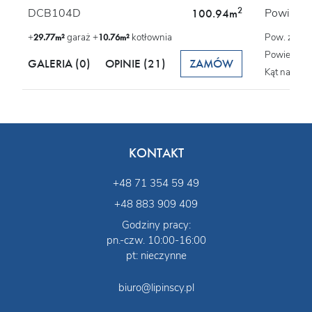
2
DCB104D
Powierzch
100.94m
+
garaż +
kotłownia
Pow. zabu
29.77m²
10.76m²
Powierzchn
GALERIA (0)
OPINIE
(21)
ZAMÓW
Kąt nachyl
KONTAKT
+48 71 354 59 49
+48 883 909 409
Godziny pracy:
pn.-czw. 10:00-16:00
pt: nieczynne
biuro@lipinscy.pl