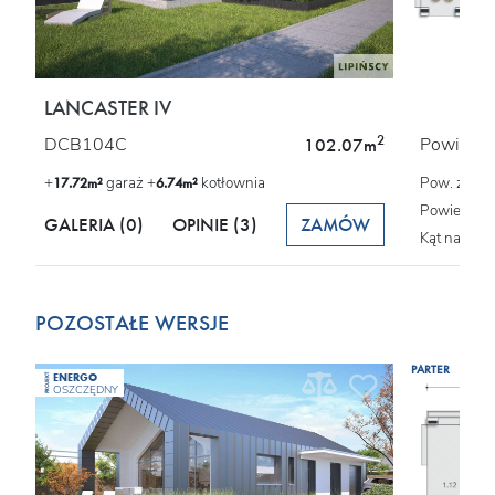
LANCASTER IV
2
DCB104C
Powierzch
102.07m
+
garaż +
kotłownia
Pow. zabu
17.72m²
6.74m²
Powierzchn
GALERIA (0)
OPINIE
(3)
ZAMÓW
Kąt nachyl
POZOSTAŁE WERSJE
PARTER
ENERGO
PROJEKT
OSZCZĘDNY