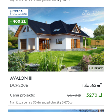
Najniższa cena z 30 dni przed obniżką 5 470 zł
ENERGO
PROJEKT
OSZCZĘDNY
- 400 ZŁ
AVALON III
2
145,63m
DCP206B
5270 zł
Cena projektu:
5670 zł
Najniższa cena z 30 dni przed obniżką 5 670 zł