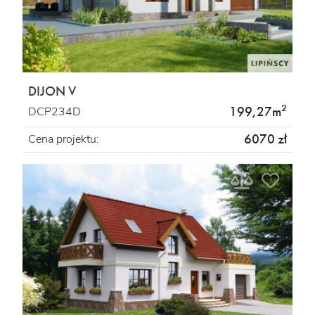
DIJON V
2
199,27m
DCP234D
6070 zł
Cena projektu: