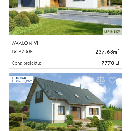
AVALON VI
2
237,68m
DCP206E
7770 zł
Cena projektu:
ENERGO
PROJEKT
OSZCZĘDNY