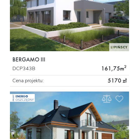
BERGAMO III
2
161,75m
DCP343B
5170 zł
Cena projektu:
ENERGO
PROJEKT
OSZCZĘDNY