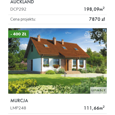
AUCKLAND
2
198,09m
DCP292
7870 zł
Cena projektu:
- 400 ZŁ
MURCJA
2
111,66m
LMP248