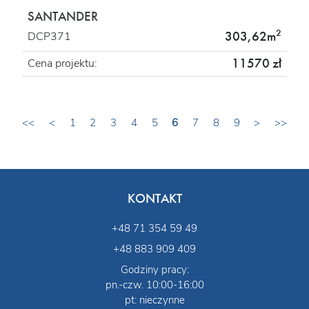
SANTANDER
2
303,62m
DCP371
11570 zł
Cena projektu:
<<
<
1
2
3
4
5
6
7
8
9
>
>>
KONTAKT
+48 71 354 59 49
+48 883 909 409
Godziny pracy:
pn.-czw. 10:00-16:00
pt: nieczynne