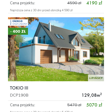
4190 zł
Cena projektu:
4590 zł
Najniższa cena z 30 dni przed obniżką 4 590 zł
ENERGO
PROJEKT
OSZCZĘDNY
- 400 ZŁ
TOKIO III
2
129,08m
DCP190B
5070 zł
Cena projektu:
5470 zł