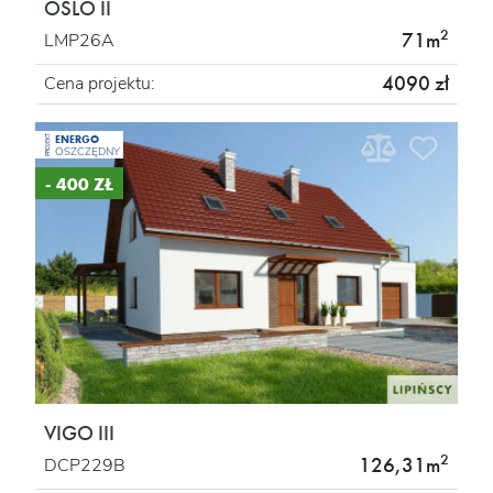
OSLO II
2
71m
LMP26A
4090 zł
Cena projektu:
ENERGO
PROJEKT
OSZCZĘDNY
- 400 ZŁ
VIGO III
2
126,31m
DCP229B