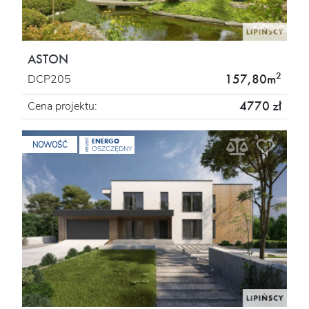
ASTON
2
157,80m
DCP205
4770 zł
Cena projektu:
ENERGO
PROJEKT
NOWOŚĆ
OSZCZĘDNY