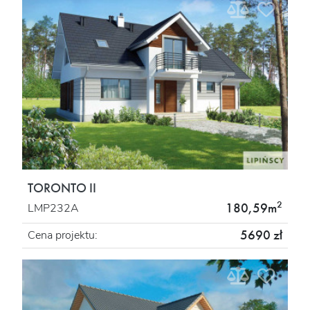
TORONTO II
2
180,59m
LMP232A
5690 zł
Cena projektu: