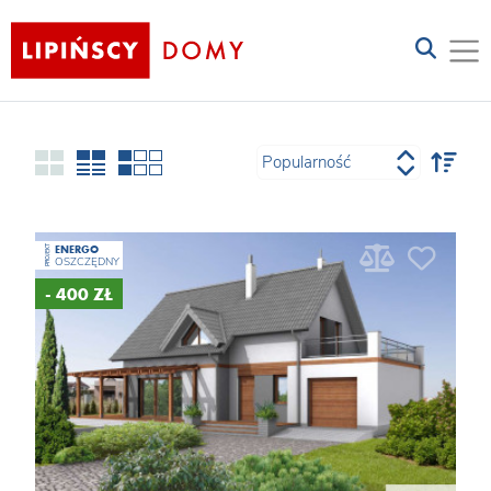
ENERGO
PROJEKT
OSZCZĘDNY
- 400 ZŁ