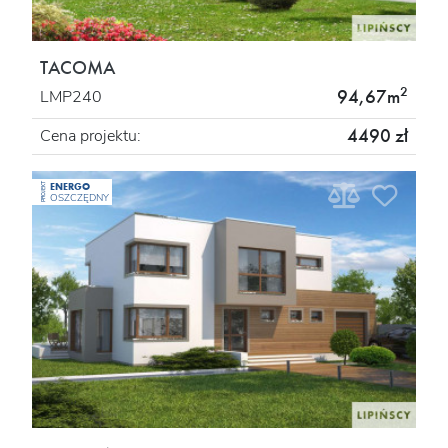
TACOMA
2
94,67m
LMP240
4490 zł
Cena projektu:
ENERGO
PROJEKT
OSZCZĘDNY