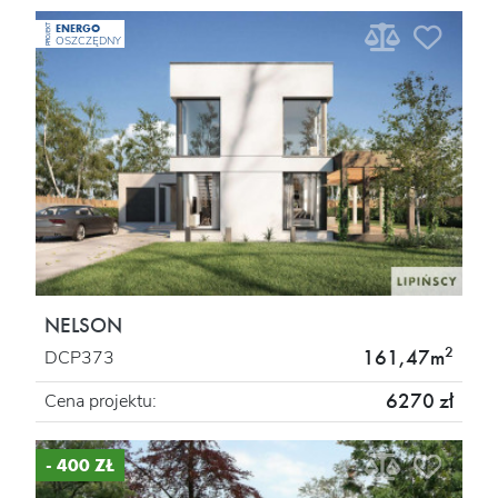
ENERGO
PROJEKT
OSZCZĘDNY
NELSON
2
161,47m
DCP373
6270 zł
Cena projektu:
- 400 ZŁ