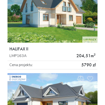
HALIFAX II
2
204,51m
LMP163A
5790 zł
Cena projektu:
ENERGO
PROJEKT
OSZCZĘDNY