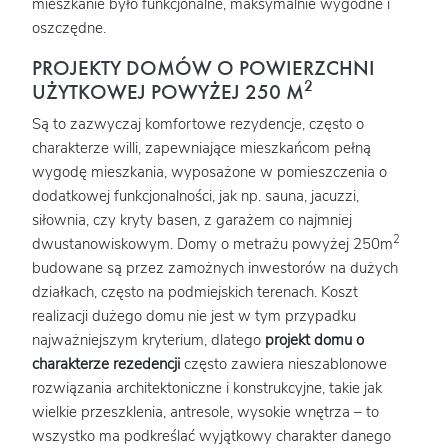
mieszkanie było funkcjonalne, maksymalnie wygodne i
oszczędne.
PROJEKTY DOMÓW O POWIERZCHNI
2
UŻYTKOWEJ POWYŻEJ 250 M
Są to zazwyczaj komfortowe rezydencje, często o
charakterze willi, zapewniające mieszkańcom pełną
wygodę mieszkania, wyposażone w pomieszczenia o
dodatkowej funkcjonalności, jak np. sauna, jacuzzi,
siłownia, czy kryty basen, z garażem co najmniej
2
dwustanowiskowym. Domy o metrażu powyżej 250m
budowane są przez zamożnych inwestorów na dużych
działkach, często na podmiejskich terenach. Koszt
realizacji dużego domu nie jest w tym przypadku
najważniejszym kryterium, dlatego
projekt domu o
charakterze rezedencji
często zawiera nieszablonowe
rozwiązania architektoniczne i konstrukcyjne, takie jak
wielkie przeszklenia, antresole, wysokie wnętrza – to
wszystko ma podkreślać wyjątkowy charakter danego