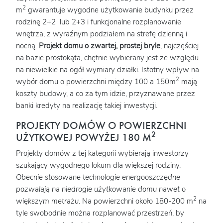
2
m
gwarantuje wygodne użytkowanie budynku przez
rodzinę 2+2 lub 2+3 i funkcjonalne rozplanowanie
wnętrza, z wyraźnym podziałem na strefę dzienną i
nocną.
Projekt domu o zwartej, prostej bryle
, najczęściej
na bazie prostokąta, chętnie wybierany jest ze względu
na niewielkie na ogół wymiary działki. Istotny wpływ na
2
wybór domu o powierzchni między 100 a 150m
mają
koszty budowy, a co za tym idzie, przyznawane przez
banki kredyty na realizację takiej inwestycji.
PROJEKTY DOMÓW O POWIERZCHNI
2
UŻYTKOWEJ POWYŻEJ 180 M
Projekty domów z tej kategorii wybierają inwestorzy
szukający wygodnego lokum dla większej rodziny.
Obecnie stosowane technologie energooszczędne
pozwalają na niedrogie użytkowanie domu nawet o
2
większym metrażu
. Na powierzchni około 180-200 m
na
tyle swobodnie można rozplanować przestrzeń, by