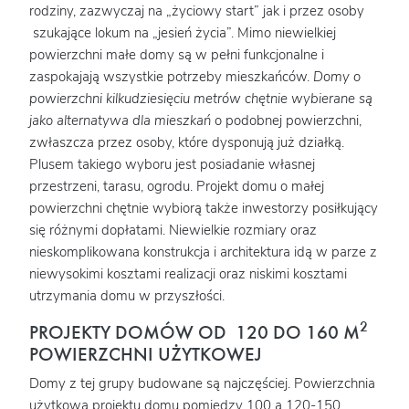
rodziny, zazwyczaj na „życiowy start” jak i przez osoby
szukające lokum na „jesień życia”. Mimo niewielkiej
powierzchni małe domy są w pełni funkcjonalne i
zaspokajają wszystkie potrzeby mieszkańców.
Domy o
powierzchni kilkudziesięciu metrów chętnie wybierane są
jako alternatywa dla mieszkań
o podobnej powierzchni,
zwłaszcza przez osoby, które dysponują już działką.
Plusem takiego wyboru jest posiadanie własnej
przestrzeni, tarasu, ogrodu. Projekt domu o małej
powierzchni chętnie wybiorą także inwestorzy posiłkujący
się różnymi dopłatami. Niewielkie rozmiary oraz
nieskomplikowana konstrukcja i architektura idą w parze z
niewysokimi kosztami realizacji oraz niskimi kosztami
utrzymania domu w przyszłości.
2
PROJEKTY DOMÓW OD 120 DO 160 M
POWIERZCHNI UŻYTKOWEJ
Domy z tej grupy budowane są najczęściej. Powierzchnia
użytkowa projektu domu pomiędzy 100 a 120-150