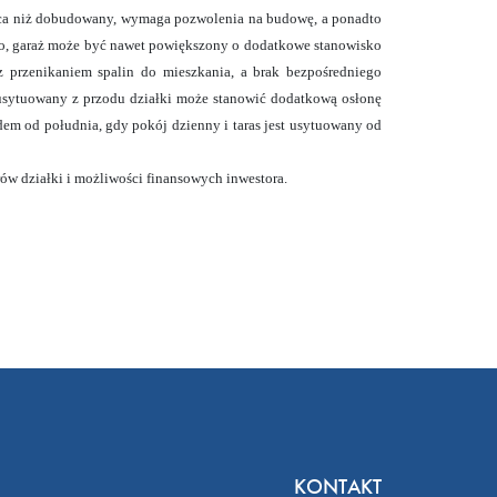
jsca niż dobudowany, wymaga pozwolenia na budowę, a ponadto
 dużo, garaż może być nawet powiększony o dodatkowe stanowisko
 przenikaniem spalin do mieszkania, a brak bezpośredniego
usytuowany z przodu działki może stanowić dodatkową osłonę
zdem od południa, gdy pokój dzienny i taras jest usytuowany od
ów działki i możliwości finansowych inwestora.
KONTAKT