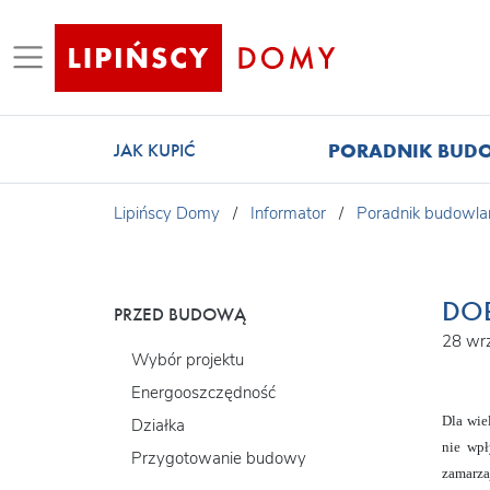
PORADNIK BUD
JAK KUPIĆ
Lipińscy Domy
/
Informator
/
Poradnik budowla
DO
PRZED BUDOWĄ
28 wr
Wybór projektu
Energooszczędność
Dla wie
Działka
nie wpł
Przygotowanie budowy
zamarza