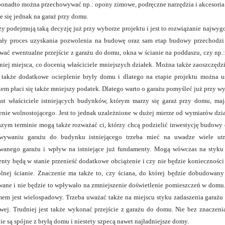
ponadto można przechowywać np.: opony zimowe, podręczne narzędzia i akcesoria
e się jednak na garaż przy domu.
zy podejmują taką decyzję już przy wyborze projektu i jest to rozwiązanie najw
cały proces uzyskania pozwolenia na budowę oraz sam etap budowy przechodzi 
wać ewentualne przejście z garażu do domu, okna w ścianie na poddaszu, czy np
niej miejsca, co docenią właściciele mniejszych działek. Można także zaoszczęd
 także dodatkowe ocieplenie bryły domu i dlatego na etapie projektu można u
em płaci się także mniejszy podatek. Dlatego warto o garażu pomyśleć już przy wy
st właściciele istniejących budynków, którym marzy się garaż przy domu, m
enie wolnostojącego. Jest to jednak uzależnione w dużej mierze od wymiarów dzi
szym terminie mogą także rozważać ci, którzy chcą podzielić inwestycję budow
wywaniu garażu do budynku istniejącego trzeba mieć na uwadze wiele utru
anego garażu i wpływ na istniejące już fundamenty. Mogą wówczas na styku po
nty będą w stanie przenieść dodatkowe obciążenie i czy nie będzie konieczności 
lnej ścianie. Znaczenie ma także to, czy ściana, do której będzie dobudowany
ane i nie będzie to wpływało na zmniejszenie doświetlenie pomieszczeń w domu. 
em jest wielospadowy. Trzeba uważać także na miejscu styku zadaszenia garażu 
wej. Trudniej jest także wykonać przejście z garażu do domu. Nie bez znaczen
ie są spójne z bryłą domu i niestety szpecą nawet najładniejsze domy.