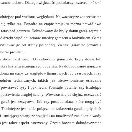
 samochodowe. Dlatego większość posiadaczy „czterech kółek”
ygodniejsze pod wieloma względami. Najważniejsze znaczenie ma
się tylko raz. Ponadto na etapie projektu można prawidłowo
.: taras nad garażem. Dobudowany do bryły domu garaż zajmuje
zić dzięki wspólnej ścianie miedzy garażem a budynkiem. Garaż
sytuować go od strony północnej. Za taki garaż połączony z
borze projektu.
ają dwie możliwości. Dobudowanie garażu do bryły domu lub
ałki i kształtu istniejącego budynku. Na dobudowanie garażu w
y domu na etapy ze względów finansowych lub czasowych. Przy
dnień technicznych, takich jak nierównomierne osiadanie
wstawać rysy i pęknięcia. Powstaje pytanie, czy istniejące
postawienia drugiej ściany. Wówczas nie da się już oszczędzić
 garaż jest szczytowa, lub czy posiada okna, które mogą być
Trudniejsze jest także połączenie zadaszenia garażu, gdy dach
i istniejącej ściany ze względu na możliwość zaciekania wody
ia jest także aspekt estetyczny. Często bowiem dobudowywane