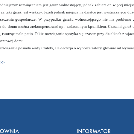
dniejszym rozwiązaniem jest garaż wolnostojący, jednak zabiera on więcej mie
 za taki garaż jest większy. Jeżeli jednak miejsca na działce jest wystarczająco
szczenia gospodarcze. W przypadku garażu wolnostojącego nie ma problemu z
ia do domu można zrekompensować np.: zadaszonym łącznikiem. Czasami garaż 
y, tworząc małe patio. Takie rozwiązanie spotyka się czasem przy działkach z wja
frontowej domu.
ozwiązanie posiada wady i zalety, ale decyzja o wyborze zależy głównie od wymiar
j>>
COWNIA
INFORMATOR