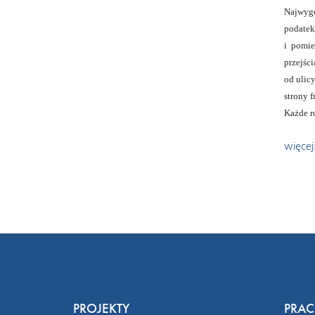
Najwygo
podatek
i pomie
przejśc
od ulic
strony 
Każde r
więce
PROJEKTY
PRA