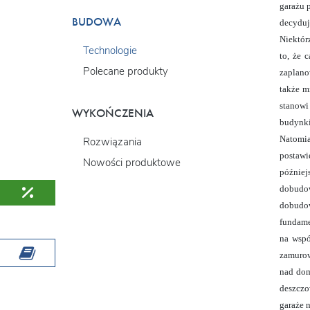
garażu 
BUDOWA
decyduj
Niektór
Technologie
to, że 
Polecane produkty
zaplano
także m
stanowi
WYKOŃCZENIA
budynki
Natomia
Rozwiązania
postawi
Nowości produktowe
później
dobudo
dobudow
fundame
na wspó
zamurow
nad dom
deszczo
garaże n