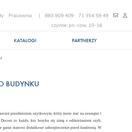
ty
Pracownia
|
883 909 409
71 354 59 49
czynne: pn.-czw. 10-16
KATALOGI
PARTNERZY
u
O BUDYNKU
zecież przedmiotem użytkowym, który może stać na zewnątrz i
. Doceni to każdy, kto boryka się zimą z odśnieżaniem szyb,
że garaż stanowi dodatkowe zabezpieczenie przed kradzieżą. W