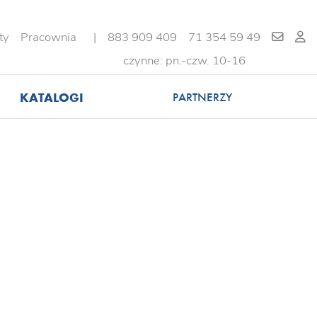
ty
Pracownia
|
883 909 409
71 354 59 49
czynne: pn.-czw. 10-16
KATALOGI
PARTNERZY