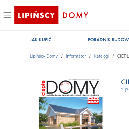
JAK KUPIĆ
PORADNIK BUDOW
Lipińscy Domy
/
Informator
/
Katalogi
/
CIEP
CI
2 (