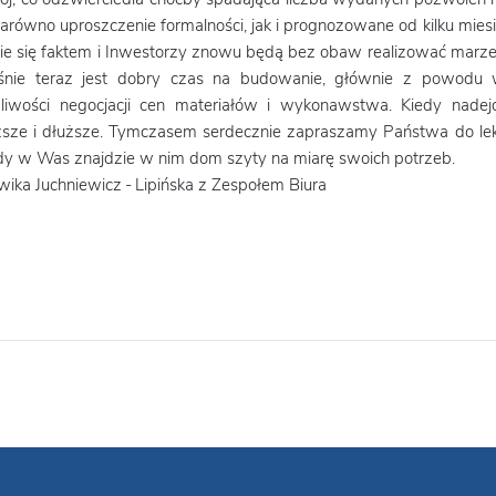
arówno uproszczenie formalności, jak i prognozowane od kilku mie
nie się faktem i Inwestorzy znowu będą bez obaw realizować mar
śnie teraz jest dobry czas na budowanie, głównie z powodu w
liwości negocjacji cen materiałów i wykonawstwa. Kiedy nade
ższe i dłuższe. Tymczasem serdecznie zapraszamy Państwa do lekt
dy w Was znajdzie w nim dom szyty na miarę swoich potrzeb.
ika Juchniewicz - Lipińska z Zespołem Biura