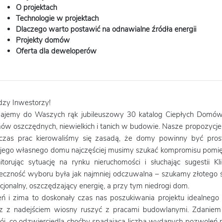
O projektach
Technologie w projektach
Dlaczego warto postawić na odnawialne źródła energii
Projekty domów
Oferta dla deweloperów
dzy Inwestorzy!
ajemy do Waszych rąk jubileuszowy 30 katalog Ciepłych Domów, 
w oszczędnych, niewielkich i tanich w budowie. Nasze propozycje 
czas prac kierowaliśmy się zasadą, że domy powinny być prost
jego własnego domu najczęściej musimy szukać kompromisu pomięd
itorując sytuację na rynku nieruchomości i słuchając sugestii 
ieczność wyboru była jak najmniej odczuwalna – szukamy złotego ś
cjonalny, oszczędzający energię, a przy tym niedrogi dom.
eń i zima to doskonały czas nas poszukiwania projektu idealnego 
z z nadejściem wiosny ruszyć z pracami budowlanymi. Zdaniem
tój, co odzwierciedla choćby spadająca liczba wydanych pozwoleń 