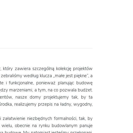
który zawiera szczególną kolekcję projektów
zebraliśmy według klucza „małe jest piękne”, a
e i funkcjonalne, ponieważ planując budowę
zy marzeniami, a tym, na co pozwala budżet.
Klientów, nasze domy projektujemy tak, by ta
rodka, realizujemy przepis na ładny, wygodny,
i załatwienie niezbędnych formalności, tak, by
 wielu, obecnie na rynku budowlanym panuje
na budowę. My natomiast jesteśmy przekonani,