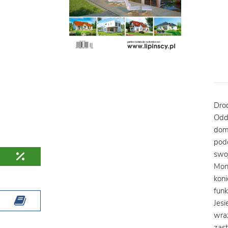
Dro
Odd
domó
pod
swo
Mon
kon
funk
Jesi
wra
zas