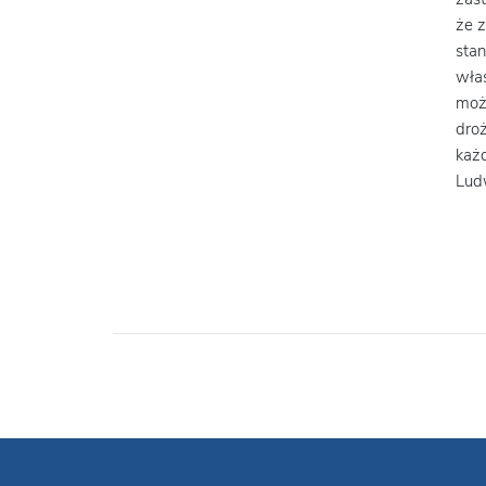
że z
sta
wła
moż
dro
każ
Ludw