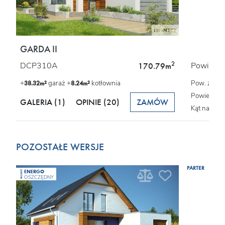
GARDA II
2
DCP310A
Powierzch
170.79m
+
garaż +
kotłownia
Pow. zabu
38.32m²
8.24m²
Powierzchn
GALERIA (1)
OPINIE
(20)
ZAMÓW
Kąt nachyl
POZOSTAŁE WERSJE
PARTER
ENERGO
PROJEKT
OSZCZĘDNY