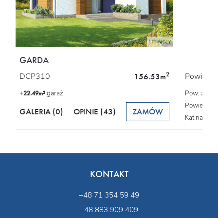
GARDA
2
DCP310
Powierzch
156.53m
+
garaż
Pow. zabu
22.49m²
Powierzchn
GALERIA (0)
OPINIE
(43)
ZAMÓW
Kąt nachyl
KONTAKT
+48 71 354 59 49
+48 883 909 409