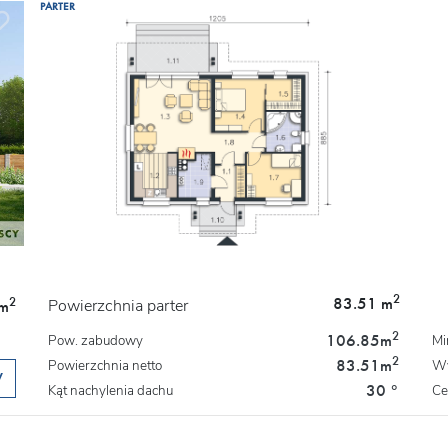
PARTER
2
83.51 m
2
Powierzchnia parter
m
2
106.85
m
Pow. zabudowy
Mi
2
83.51
m
Powierzchnia netto
Wy
W
30 °
Kąt nachylenia dachu
Ce