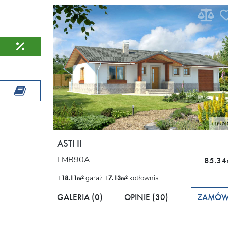
ASTI II
LMB90A
85.34
+
garaż +
kotłownia
18.11m²
7.13m²
GALERIA (0)
OPINIE
(30)
ZAMÓ