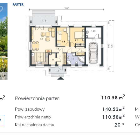
PARTER
2
110.58 m
2
Powierzchnia parter
m
2
140.52
m
Pow. zabudowy
Mi
2
110.58
m
Powierzchnia netto
Wy
W
20 °
Kąt nachylenia dachu
Ce