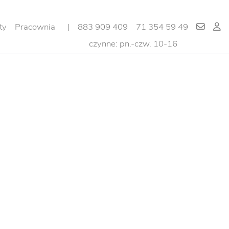
ty
Pracownia
|
883 909 409
71 354 59 49
czynne: pn.-czw. 10-16