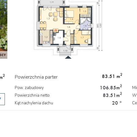
2
83.51 m
2
Powierzchnia parter
m
2
106.85
m
Pow. zabudowy
Mi
2
83.51
m
Powierzchnia netto
Wy
W
20 °
Kąt nachylenia dachu
Ce