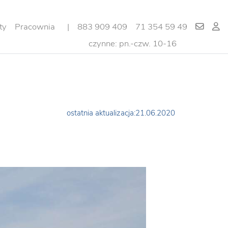
ty
Pracownia
|
883 909 409
71 354 59 49
czynne: pn.-czw. 10-16
ostatnia aktualizacja:21.06.2020