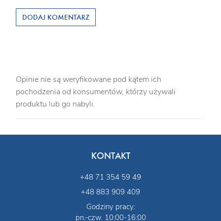
DODAJ KOMENTARZ
Opinie nie są weryfikowane pod kątem ich
pochodzenia od konsumentów, którzy używali
produktu lub go nabyli.
KONTAKT
+48 71 354 59 49
+48 883 909 409
Godziny pracy:
pn.-czw. 10:00-16:00