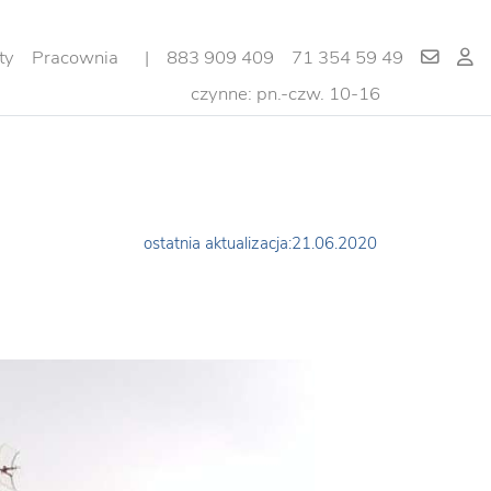
ty
Pracownia
|
883 909 409
71 354 59 49
czynne: pn.-czw. 10-16
ostatnia aktualizacja:21.06.2020