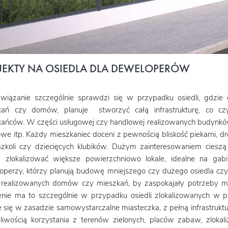
JEKTY NA OSIEDLA DLA DEWELOPERÓW
związanie szczególnie sprawdzi się w przypadku osiedli, gdzi
kań czy domów, planuje stworzyć całą infrastrukturę, co czy
ańców. W części usługowej czy handlowej realizowanych budynków m
we itp. Każdy mieszkaniec doceni z pewnością bliskość piekarni, dr
zkoli czy dziecięcych klubików. Dużym zainteresowaniem cieszą
zlokalizować większe powierzchniowo lokale, idealne na gabinet
perzy, którzy planują budowę mniejszego czy dużego osiedla cz
ę realizowanych domów czy mieszkań, by zaspokajały potrzeby 
nie ma to szczególnie w przypadku osiedli zlokalizowanych w p
e się w zasadzie samowystarczalne miasteczka, z pełną infrastrukt
iwością korzystania z terenów zielonych, placów zabaw, zlokal