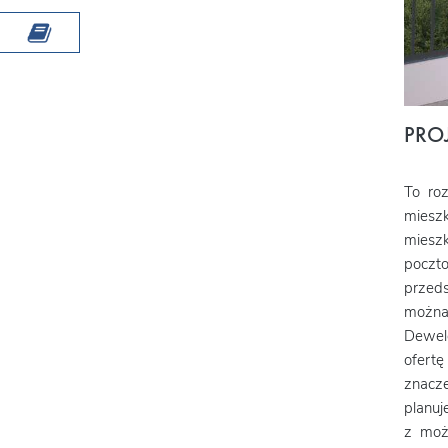
PRO
To ro
miesz
mieszk
poczto
przeds
można 
Dewelo
ofert
znacze
planuj
z możl