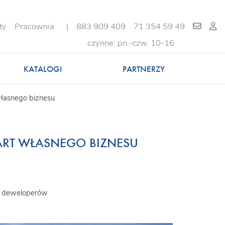
ty
Pracownia
|
883 909 409
71 354 59 49
czynne: pn.-czw. 10-16
KATALOGI
PARTNERZY
własnego biznesu
ART WŁASNEGO BIZNESU
a deweloperów