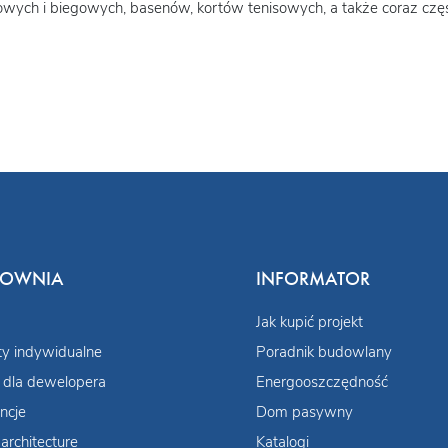
wych i biegowych, basenów, kortów tenisowych, a także coraz częś
COWNIA
INFORMATOR
Jak kupić projekt
ty indywidualne
Poradnik budowlany
 dla dewelopera
Energooszczędność
ncje
Dom pasywny
architecture
Katalogi