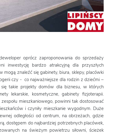
e deweloper oprócz zaproponowania do sprzedaży
ni inwestycję bardzo atrakcyjną dla przyszłych
ogą znaleźć się gabinety, biura, sklepy, placówki
ogerii czy - co najważniejsze dla rodzin z dziećmi –
 się takie projekty domów dla biznesu, w których
y lekarskie, kosmetyczne, gabinety fizjoterapii.
y zespołu mieszkaniowego, powinni tak dostosować
mieszkańców i czyniły mieszkanie wygodnym. Duże
ewnej odległości od centrum, na obrzeżach, gdzie
urą, dostępem do najbardziej potrzebnych placówek,
izowanych na świeżym powietrzu siłowni, ścieżek