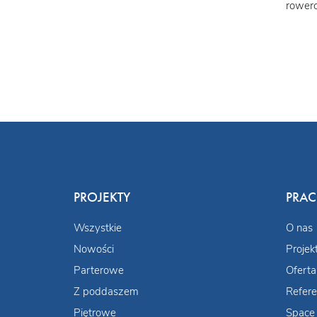
rowero
PROJEKTY
PRA
Wszystkie
O nas
Nowości
Projek
Parterowe
Oferta
Z poddaszem
Refere
Piętrowe
Space 