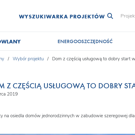
Projek
WYSZUKIWARKA PROJEKTÓW
OWLANY
ENERGOOSZCZĘDNOŚĆ
ny
/
Wybór projektu
/
Dom z częścią usługową to dobry start 
 Z CZĘŚCIĄ USŁUGOWĄ TO DOBRY ST
rca 2019
kty na osiedla domów jednorodzinnych w zabudowie szeregowej dl