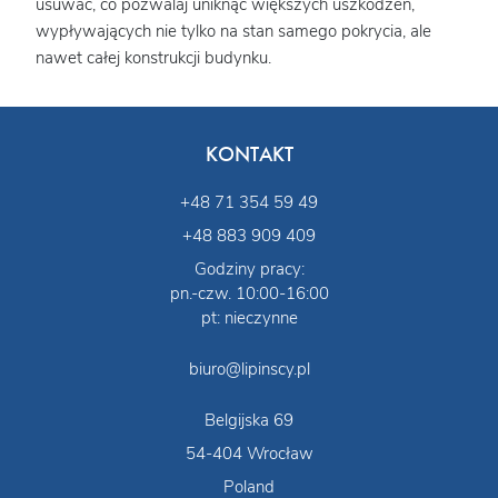
usuwać, co pozwalaj uniknąć większych uszkodzeń,
wypływających nie tylko na stan samego pokrycia, ale
nawet całej konstrukcji budynku.
KONTAKT
+48 71 354 59 49
+48 883 909 409
Godziny pracy:
pn.-czw. 10:00-16:00
pt: nieczynne
biuro@lipinscy.pl
Belgijska 69
54-404 Wrocław
Poland