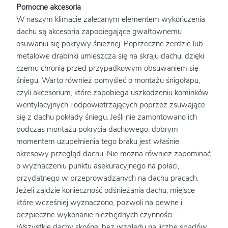
Pomocne akcesoria
W naszym klimacie zalecanym elementem wykończenia
dachu są akcesoria zapobiegające gwałtownemu
osuwaniu się pokrywy śnieżnej. Poprzeczne żerdzie lub
metalowe drabinki umieszcza się na skraju dachu, dzięki
czemu chronią przed przypadkowym obsuwaniem się
śniegu. Warto również pomyśleć o montażu śnigołapu,
czyli akcesorium, które zapobiega uszkodzeniu kominków
wentylacyjnych i odpowietrzających poprzez zsuwające
się z dachu pokłady śniegu. Jeśli nie zamontowano ich
podczas montażu pokrycia dachowego, dobrym
momentem uzupełnienia tego braku jest właśnie
okresowy przegląd dachu. Nie można również zapominać
o wyznaczeniu punktu asekuracyjnego na połaci,
przydatnego w przeprowadzanych na dachu pracach.
Jeżeli zajdzie konieczność odśnieżania dachu, miejsce
które wcześniej wyznaczono, pozwoli na pewne i
bezpieczne wykonanie niezbędnych czynności. –
Wszystkie dachy skośne, bez względu na liczbę spadów,