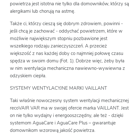
powietrza jest istotna nie tylko dla domowników, którzy są
alergikami lub chorują na astmę.
Także ci, którzy cieszą się dobrym zdrowiem, powinni -
jeśli chcą je zachować - oddychać powietrzem, które w
możliwie największym stopniu pozbawione jest
wszelkiego rodzaju zanieczyszczeń. A przecież
większość z nas każdej doby co najmniej połowę czasu
spędza w swoim domu (Fot. 1). Dobrze więc, żeby była
w nim wentylacja mechaniczna nawiewno-wywiewna z
odzyskiem ciepła.
SYSTEMY WENTYLACYJNE MARKI VAILLANT
Taki właśnie nowoczesny system wentylacji mechanicznej
recoVAIR VAR ma w swojej ofercie marka VAILLANT. Jest
on nie tylko wydajny i energooszczędny, ale też - dzięki
systemom AguaCare i AguaCare Plus – gwarantuje
domownikom wzorową jakość powietrza.