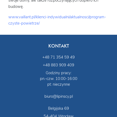
swoje domy, ale także rozpoczynających dopiero ich
budowę.
www.vaillant.pl/klienci-indywidualni/aktualnosci/program-
czyste-powietrze/
KONTAKT
+48 71 354 59 49
+48 883 909 409
Godziny pracy:
pn.-czw. 10:00-16:00
pt: nieczynne
biuro@lipinscy.pl
Belgijska 69
54-404 Wrocław