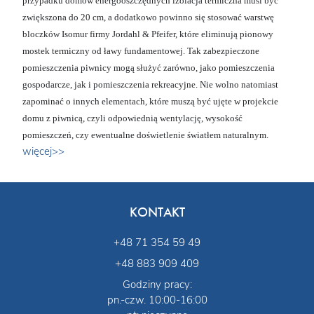
przypadku domów energooszczędnych izolacja termiczna musi być
zwiększona do 20 cm, a dodatkowo powinno się stosować warstwę
bloczków Isomur firmy Jordahl & Pfeifer, które eliminują pionowy
mostek termiczny od ławy fundamentowej. Tak zabezpieczone
pomieszczenia piwnicy mogą służyć zarówno, jako pomieszczenia
gospodarcze, jak i pomieszczenia rekreacyjne. Nie wolno natomiast
zapominać o innych elementach, które muszą być ujęte w projekcie
domu z piwnicą, czyli odpowiednią wentylację, wysokość
pomieszczeń, czy ewentualne doświetlenie światłem naturalnym.
więcej>>
KONTAKT
+48 71 354 59 49
+48 883 909 409
Godziny pracy:
pn.-czw. 10:00-16:00