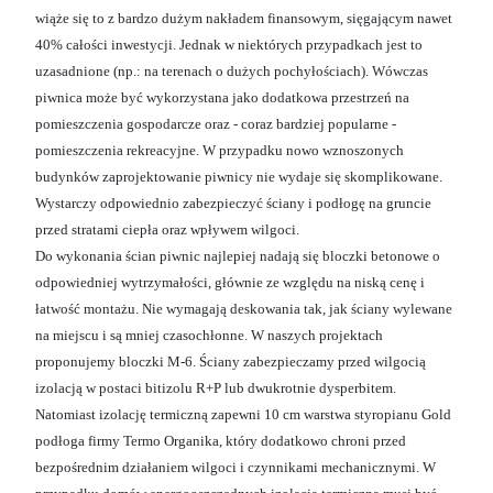
wiąże się to z bardzo dużym nakładem finansowym, sięgającym nawet
40% całości inwestycji. Jednak w niektórych przypadkach jest to
uzasadnione (np.: na terenach o dużych pochyłościach). Wówczas
piwnica może być wykorzystana jako dodatkowa przestrzeń na
pomieszczenia gospodarcze oraz - coraz bardziej popularne -
pomieszczenia rekreacyjne. W przypadku nowo wznoszonych
budynków zaprojektowanie piwnicy nie wydaje się skomplikowane.
Wystarczy odpowiednio zabezpieczyć ściany i podłogę na gruncie
przed stratami ciepła oraz wpływem wilgoci.
Do wykonania ścian piwnic najlepiej nadają się bloczki betonowe o
odpowiedniej wytrzymałości, głównie ze względu na niską cenę i
łatwość montażu. Nie wymagają deskowania tak, jak ściany wylewane
na miejscu i są mniej czasochłonne. W naszych projektach
proponujemy bloczki M-6. Ściany zabezpieczamy przed wilgocią
izolacją w postaci bitizolu R+P lub dwukrotnie dysperbitem.
Natomiast izolację termiczną zapewni 10 cm warstwa styropianu Gold
podłoga firmy Termo Organika, który dodatkowo chroni przed
bezpośrednim działaniem wilgoci i czynnikami mechanicznymi. W